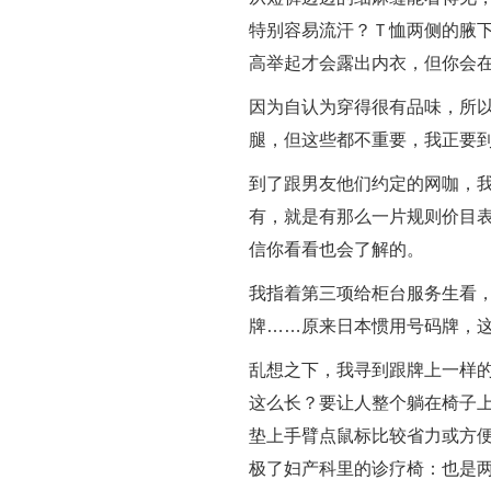
特别容易流汗？Ｔ恤两侧的腋
高举起才会露出内衣，但你会
因为自认为穿得很有品味，所
腿，但这些都不重要，我正要
到了跟男友他们约定的网咖，
有，就是有那么一片规则价目
信你看看也会了解的。
我指着第三项给柜台服务生看
牌……原来日本惯用号码牌，
乱想之下，我寻到跟牌上一样
这么长？要让人整个躺在椅子
垫上手臂点鼠标比较省力或方
极了妇产科里的诊疗椅：也是