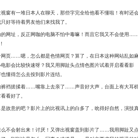
大视窗有一堆日本人在聊天，那些字完全给他看不懂啦！有时还
我只好等待着男友他们来找我了。
动的网址，反正网咖的电脑不怕中毒嘛！而且它我又不会使用…
！
个网页……嗯，怎么都是色情网页？算了，在日本这种网站乱如
小电影会比较快速呀？我又用脚趾头点情色图片试着开启看看影
字也懂得怎么去按到影片连结。
的裤裆搓揉着……嘴靠上去亲了……声音好大声，台面上有大耳
它看看好了。
…是故意的吧？影片上的比视讯上的白多了，吮得好自然，演技
怎么不会射出来！讨厌！又弹出视窗盖到影片了……我用脚趾又