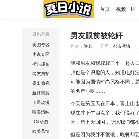
首页
视频一区
资讯分类
男友眼前被轮奸
美图专区
作者：
佚名
分类：
都市激情
小说专区
我和男友和我叔叔三个一起去
街头抓拍
叔也是个识趣的人，知道电灯
网友自拍
可能因为国情时尚风格不同，
露出偷窥
的名产小吃……
丝袜美腿
卡通动漫
今天是第五天在日本，富士山
唯美清纯
现在才下午四点多，我们说好
Gif动图
天，第七天回国，所以我们都
欧美风情
但是因为我并不很饿，晚餐却