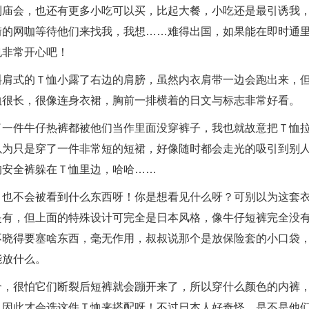
到庙会，也还有更多小吃可以买，比起大餐，小吃还是最引诱我
街的网咖等待他们来找我，我想……难得出国，如果能在即时通
也非常开心吧！
斜肩式的Ｔ恤小露了右边的肩膀，虽然内衣肩带一边会跑出来，
恤很长，很像连身衣裙，胸前一排横着的日文与标志非常好看。
了一件牛仔热裤都被他们当作里面没穿裤子，我也就故意把Ｔ恤
以为只是穿了一件非常短的短裙，好像随时都会走光的吸引到别
的安全裤躲在Ｔ恤里边，哈哈……
，也不会被看到什么东西呀！你是想看见什么呀？可别以为这套
是有，但上面的特殊设计可完全是日本风格，像牛仔短裤完全没
不晓得要塞啥东西，毫无作用，叔叔说那个是放保险套的小口袋
能放什么。
合，很怕它们断裂后短裤就会蹦开来了，所以穿什么颜色的内裤
，因此才会选这件Ｔ恤来搭配呀！不过日本人好奇怪，是不是他