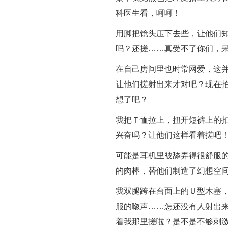
科医生看，呵呵！
用脚把镜头压下去些，让他们
吗？还搓……真受不了你们，
在自己房间里也时常网爱，这
让他们搓射出来才对吧？现在
想了吧？
我把Ｔ恤拉上，扭开短裤上的
兴奋吗？让他们这样看着搓吧
可能是耳机里被舔弄得很舒服
的肉棒，替他们制造了幻想空
我双腿跨在台面上的Ｕ型木塞
服的唿声……怎还没有人射出
着我那里搓啦？是不是不够刺