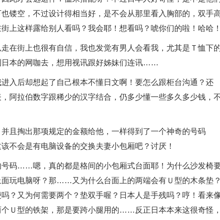
下也镂空，不过设计得相当好，是不会从那里看入胸部的，双手
在街上这样露给别人看吗？我会耶！想看吗？唬你们的啦！哈哈
以走在街上也很有自信，我也发觉有男人会看我，尤其是Ｔ恤下
到日本的网咖去，想用视讯跟好姊妹们连讯……
我进入后却想起了自己根本不懂日文啊！要怎么跟柜台沟通？还
表，阿拉伯数字跟稀少的汉字结合，仍多少懂一些多久多少钱，
，并且掏出那项规定的金额给他，一样得到了一个神奇的号码
这该不会是有电脑设备的交换夫妻小包厢吧？讨厌！
的号码……嗯，真的都是格间的小包厢式台面耶！为什么沙发椅
上面玩电脑呀？那……又为什么台面上的两端会有Ｕ型的木条垫
便吗？又为何需要两个？垫双手喔？日本人是手残吗？哼！看来
两个Ｕ型的铁架，那是要跨小腿用的……反正日本本来这很奇怪