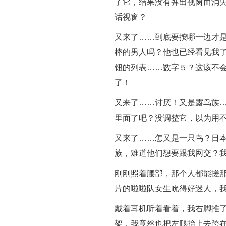
了它，结果没有弹出视窗而消
话视窗？
又来了……到底要按哪一边才
棒的男人吗？他也已经看见我
钮的列表……数字５？这该不
了！
又来了……讨厌！又是露鸟族
里面了吧？没调整它，以为用
又来了……怎又是一只鸟？日
族，难道他们想要跟我网交？
刚刚照着腰部，那个人都能搓
片的啦啦队女生吮得好迷人，
戴着耳机听着看着，我右脚推
架，我竟然也把左腿抬上去跨