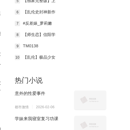
【独家完整版】上
5
，
【乱伦史封神新作
6
里
#反差婊_萝莉嫩
7
但
【师生恋】信阳学
8
TM0138
9
拉
【乱伦】极品少女
10
人
热门小说
衣
有
意外的性爱事件
，
都市激情
2026-02-06
学妹来我寝室复习功课
，
们