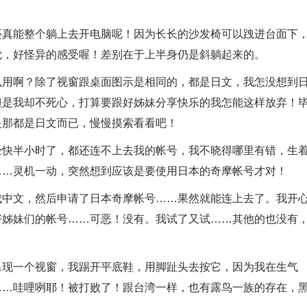
还真能整个躺上去开电脑呢！因为长长的沙发椅可以跩进台面下
觉，好怪异的感受喔！差别在于上半身仍是斜躺起来的。
么用啊？除了视窗跟桌面图示是相同的，都是日文，我怎没想到
但是我却不死心，打算要跟好姊妹分享快乐的我怎能这样放弃！
是那都是日文而已，慢慢摸索看看吧！
经快半小时了，都还连不上去我的帐号，我不晓得哪里有错，生
……灵机一动，突然想到应该是要使用日本的奇摩帐号才对！
成中文，然后申请了日本奇摩帐号……果然就能连上去了。我开
好姊妹们的帐号……可恶！没有。我试了又试……其他的也没有
？
出现一个视窗，我踢开平底鞋，用脚趾头去按它，因为我在生气
……哇哩咧耶！被打败了！跟台湾一样，也有露鸟一族的存在，