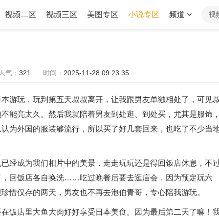
视频二区
视频三区
美图专区
小说专区
频道
视
人气：
321
时间：
2025-11-28 09:23:35
日本游玩，玩到第五天叔叔离开，让我跟男友单独相处了，可见
泡不能亮太久。然后我就陪着男友到处逛、到处买，尤其是服饰
总认为外国的服装够流行，所以买了好几套回来，也吃了不少当
也已经成为我们相片中的美景，走走玩玩还是得回饭店休息，不
了，回饭店各自换洗……吃过晚餐后要去逛庙会，因为预定玩六
很珍惜仅存的两天，男友也不再去泡伯青哥，专心陪我游玩。
要在饭店里大鱼大肉好好享受日本美食。因为最后第二天了嘛！