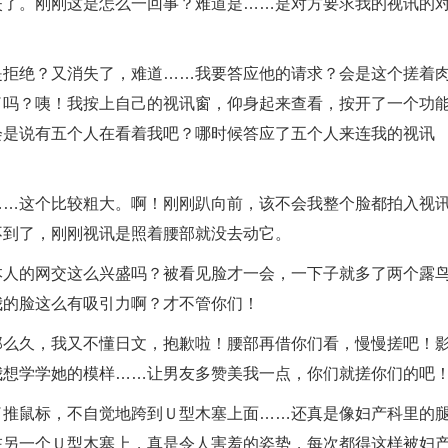
失了。刚刚这是怎么一回事？难道是……是对方要求我的视讯的
是拒绝？又消失了，难道……我要答应他的请求？会是这个搓着
了吗？咦！我按上自己的视讯窗，仰身起来查看，按开了一个功
会是说有五个人在看着我吧？哪时候答应了五个人来连我的视讯
……这个比较粗大。啊！刚刚趴向前，该不会我整个脸都拍入视
不到了，刚刚视讯是照着腰部就没去动它。
本人的网交这么兴盛吗？被看见脸才一会，一下子就多了两个露
我的脸这么有吸引力啊？才不管你们！
那么久，我又不懂日文，抱歉啦！腰部再借你们看，慢慢搓吧！
我想学学她的模样……让男友多赞美我一点，你们就搓你们的吧
了推鼠标，不自觉地跨到Ｕ型木塞上面……还真是像妇产科里的
在另一个Ｕ型木塞上，真是令人害羞的姿势，每次都得这样被妇