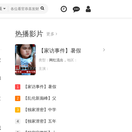
频
热播影片
更多
【家访事件】暑假
叔
类型：
网红流出，
地区：
，
主演：
地
【家访事件】暑假
1
过
【乱伦新巅峰】父
2
【独家泄密】中学
3
【独家泄密】五年
4
我