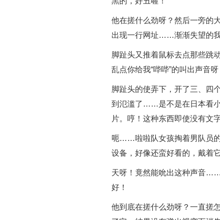
黑的，好丑喔！
他在搓什么劲呀？然后一旁的
出现一行网址……渐渐失望的
脚趾头又推着鼠标去点那些跳
乱点你给我“哔哔”的叫出声音呀
脚趾头的使弄下，开了三、四
到氾滥了……是不是在日本看
片。哼！这种东西即使没有文
呃……啦啦队女孩掏着男队员
设备，好像还蛮好看的，戴着
天呀！竟然能吮出这种声音…
好！
他到底在搓什么劲呀？一直搓