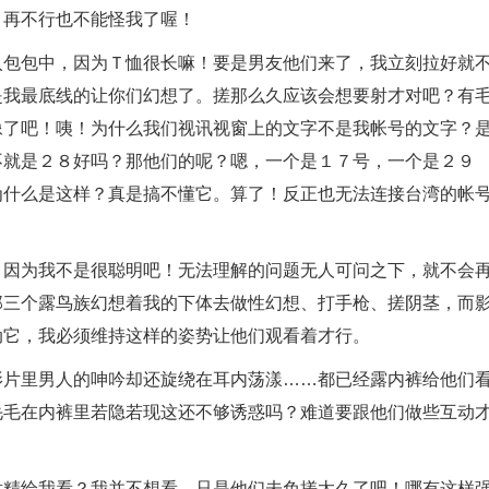
，再不行也不能怪我了喔！
入包包中，因为Ｔ恤很长嘛！要是男友他们来了，我立刻拉好就
是我最底线的让你们幻想了。搓那么久应该会想要射才对吧？有
像了吧！咦！为什么我们视讯视窗上的文字不是我帐号的文字？
不就是２８好吗？那他们的呢？嗯，一个是１７号，一个是２９
为什么是这样？真是搞不懂它。算了！反正也无法连接台湾的帐
，因为我不是很聪明吧！无法理解的问题无人可问之下，就不会
那三个露鸟族幻想着我的下体去做性幻想、打手枪、搓阴茎，而
动它，我必须维持这样的姿势让他们观看着才行。
影片里男人的呻吟却还旋绕在耳内荡漾……都已经露内裤给他们
毛毛在内裤里若隐若现这还不够诱惑吗？难道要跟他们做些互动
射精给我看？我并不想看，只是他们未免搓太久了吧！哪有这样