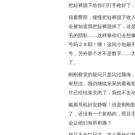
把短裤脱下给你们打手枪好了
扭着臀部，慢慢把短裤脱下收
会被知道我把短裤脱掉了，这
毛的阴影……这样够你们去想
号码２８耶！咦！这间小包厢
号，另外那个才不是数字……
了。
刚刚察觉的疑问只是闪过脑海
有想法。我仍继续呆呆的看着
片已经结束关闭了，我也不去
戴着耳机好安静喔！但是刚刚
了，还没有一个射精的，而且
会让他们有所刺激？
我又不会打日文，怎么要他们