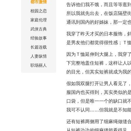
都市激情
告诉他们我不饿，而且等等逛
校园之恋
所以我就先出去，在饭店隔壁
家庭伦理
通讯到国内的好姊妹，那一定
武侠古典
我穿了昨天才买的日本服饰，
经验故事
是男友他们都觉得很性感；Ｔ
长篇连载
因为Ｔ恤延伸到大腿上，我穿
人妻纵情
下完整地盖住短裤，这样让人
职场丽人
的目光，但其实短裤就成为我
假如我双腿打开让男人看见了
服国内也买得到，其实类似的
口袋，但是唯一一个的缺口就
我可不认同……但我就是不知
还有短裤两侧用了细麻绳做缝
从短裤边边的细麻缝能看得见